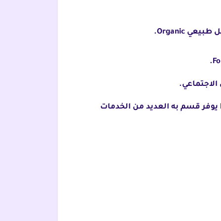
 Organic.
لاجتماعي.
حيث يتيح لك شراء متابعين سناب شات، بالإضافة إلى المشاهدات واللايكات. والأهم من ذلك أن Folikee يوفر قسم به العديد من الخدمات