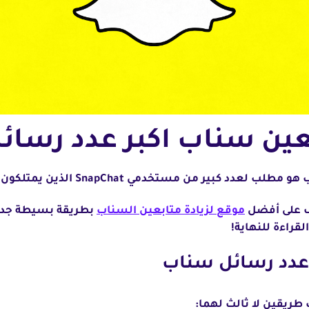
بعين سناب اكبر عدد رسا
ي SnapChat الذين يمتلكون حسابات ويريدون تكبيرها وشهرتها.
رف على أفضل
موقع لزيادة متابعين السناب
بطريقة بسيطة جدا،
راءة للنهاية!
 عدد رسائل سناب
طريقين لا ثالث لهما: