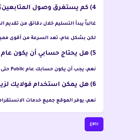
4) كم يستغرق وصول المتابعين؟
غالباً يبدأ التسليم خلال دقائق من تقديم
لكن بشكل عام، تعد السرعة من أقوى ممي
5) هل يحتاج حسابي أن يكون عام (Public)؟
نعم، يجب أن يكون حسابك عام Public حتى يتمكن السيرفر من تزويد المتابعين بشكل صحيح.
6) هل يمكن استخدام فولايك لزيادة لايكات ومشاهدات أيضًا؟
نعم، يوفر الموقع جميع خدمات الانستقرا
رجوع