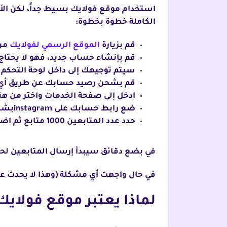
استخدام موقع فولايك بسيط جداً، لكن ال
الكاملة خطوة بخطوة:
قم بزيارة
الموقع الرسمي لفولايك
من 
قم بإنشاء حساب جديد، فهو لا يحتاج
سيتم توجيهك إلى داخل لوحة التحكم 
قم بشحن رصيد حسابك عن طريق أي وسي
ادخل إلى صفحة الخدمات واختر من هن
ضع رابط حسابك على instagramبشكل صحيح حتى يتم إرسال المتابعين اليه.
حدد عدد المتابعين 1000 متابع ثم اضغط على زر إرسال.
في بضع دقائق سيبدأ إرسال المتابعين لحسابك وستلاحظ 
في حال واجهت أي مشكلة (وهذا لا يحدث عاد
لماذا يعتبر موقع فولايك أف