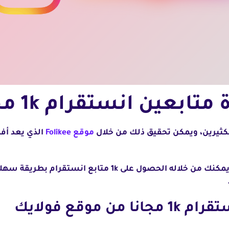
بعين انستقرام 1k مجانا
موقع Folikee
الذي يعد أف
في هذا المقال ستتعرف على أفضل موقع يمكنك من خلاله الحص
 موقع فولايك